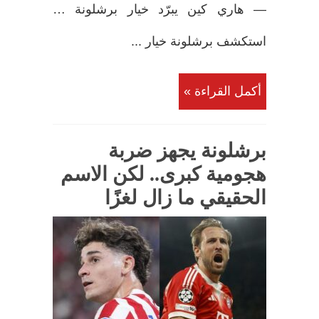
— هاري كين يبرّد خيار برشلونة …
استكشف برشلونة خيار ...
أكمل القراءة »
برشلونة يجهز ضربة
هجومية كبرى.. لكن الاسم
الحقيقي ما زال لغزًا