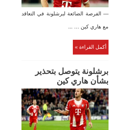
— الفرصة الضائعة لبرشلونة في التعاقد
مع هاري كين … ...
أكمل القراءة »
برشلونة يتوصل بتحذير
بشأن هاري كين