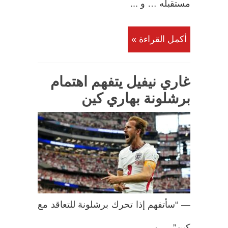
مستقبله … و ...
أكمل القراءة »
غاري نيفيل يتفهم اهتمام
برشلونة بهاري كين
— “سأتفهم إذا تحرك برشلونة للتعاقد مع
كين” … و ...