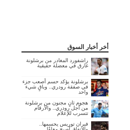
أخر أخبار السوق
راشفورد المغادر من برشلونة
غارق في معضلة حقيقية
برشلونة يؤكد حسم أصعب جزء
في صفقة رودري.. وباقٍ شيء
واحد
هجوم ثانٍ مجنون من برشلونة
من أجل رودري.. والأرقام
تتسرب للإعلام
فيران توريس يحسمها..
والاتفاق أصبح مغلقًا