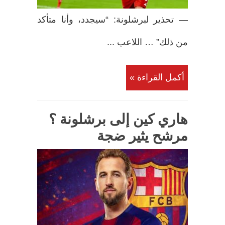
— تحذير لبرشلونة: “سيجدد، وأنا متأكد
من ذلك” … اللاعب ...
أكمل القراءة »
هاري كين إلى برشلونة ؟
مرشح يثير ضجة