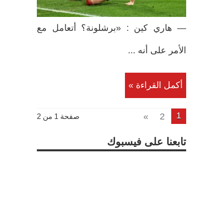
— هاري كين : «برشلونة؟ أتعامل مع
الأمر على أنه ...
أكمل القراءة »
1
»
2
صفحة 1 من 2
تابعنا على فيسبوك