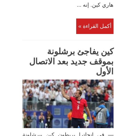
هاري كين. إنه ...
أكمل القراءة »
كين يفاجئ برشلونة
بموقف جديد بعد الاتصال
الأول
— في إنجلترا يربطون كين ببرشلونة