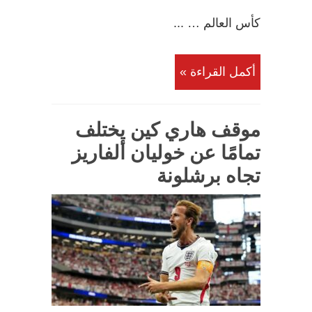
كأس العالم … ...
أكمل القراءة »
موقف هاري كين يختلف
تمامًا عن خوليان ألفاريز
تجاه برشلونة