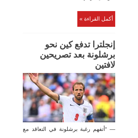
أكمل القراءة »
إنجلترا تدفع كين نحو
برشلونة بعد تصريحين
لافتين
— “أتفهم رغبة برشلونة في التعاقد مع