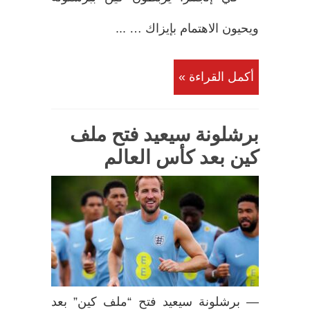
ويحيون الاهتمام بإيزاك … ...
أكمل القراءة »
برشلونة سيعيد فتح ملف
كين بعد كأس العالم
— برشلونة سيعيد فتح “ملف كين” بعد