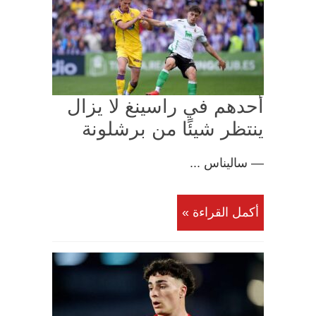
أحدهم في راسينغ لا يزال
ينتظر شيئًا من برشلونة
— ساليناس ...
أكمل القراءة »