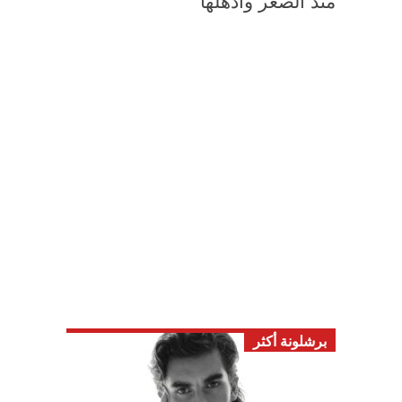
منذ الصغر وأذهلها
برشلونة أكثر