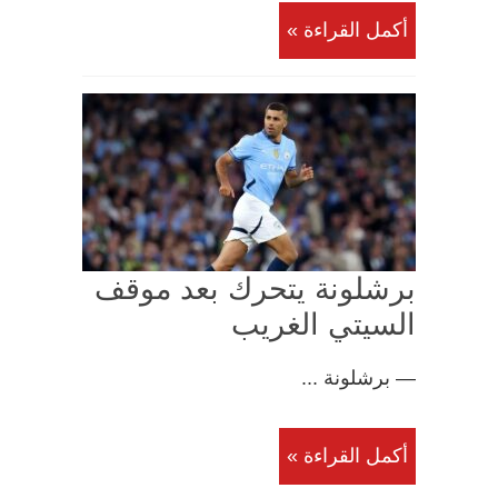
أكمل القراءة »
برشلونة يتحرك بعد موقف
السيتي الغريب
— برشلونة ...
أكمل القراءة »