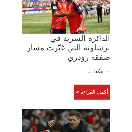
الدائرة السرية في
برشلونة التي غيّرت مسار
صفقة رودري
— هكذا ...
أكمل القراءة »