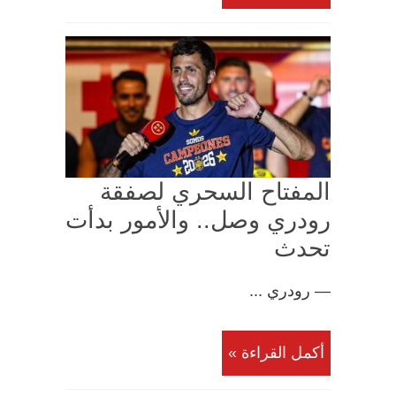
المفتاح السحري لصفقة
رودري وصل.. والأمور بدأت
تحدث
— رودري ...
أكمل القراءة »