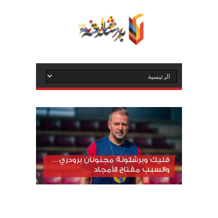
فليك وبرشلونة مجنونان برودري…
والسبب مفتاح الأمجاد