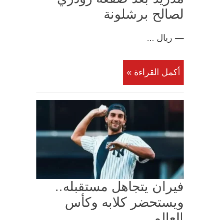
لصالح برشلونة
— ريال ...
أكمل القراءة »
فيران يتجاهل مستقبله..
ويستحضر كلابه وكأس
العالم