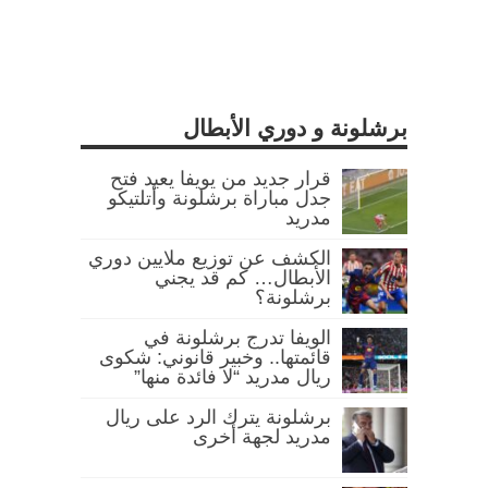
برشلونة و دوري الأبطال
قرار جديد من يويفا يعيد فتح
جدل مباراة برشلونة وأتلتيكو
مدريد
الكشف عن توزيع ملايين دوري
الأبطال… كم قد يجني
برشلونة؟
الويفا تدرج برشلونة في
قائمتها.. وخبير قانوني: شكوى
ريال مدريد “لا فائدة منها”
برشلونة يترك الرد على ريال
مدريد لجهة أخرى