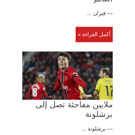
— فيران ...
أكمل القراءة »
ملايين مفاجئة تصل إلى
برشلونة
— برشلونة ...