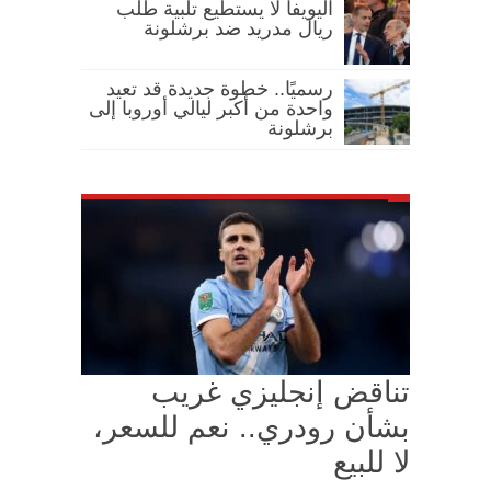
اليويفا لا يستطيع تلبية طلب
ريال مدريد ضد برشلونة
رسميًا.. خطوة جديدة قد تعيد
واحدة من أكبر ليالي أوروبا إلى
برشلونة
تناقض إنجليزي غريب
بشأن رودري.. نعم للسعر،
لا للبيع