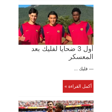
أول 3 ضحايا لفليك بعد
المعسكر
— فليك ...
أكمل القراءة »