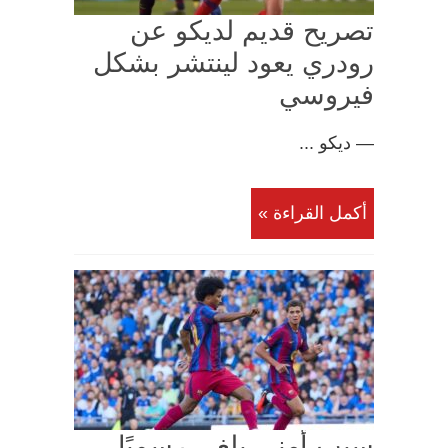
تصريح قديم لديكو عن
رودري يعود لينتشر بشكل
فيروسي
— ديكو ...
أكمل القراءة »
سبب أمني يلغي رسميًا