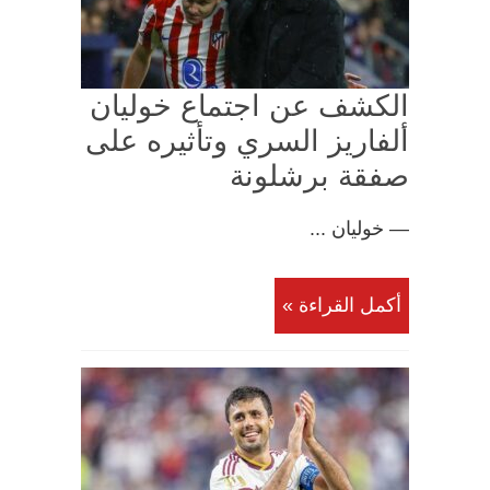
الكشف عن اجتماع خوليان
ألفاريز السري وتأثيره على
صفقة برشلونة
— خوليان ...
أكمل القراءة »