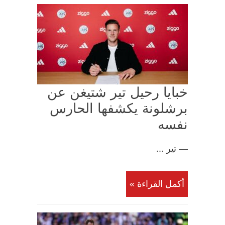
خبايا رحيل تير شتيغن عن
برشلونة يكشفها الحارس
نفسه
— تير ...
أكمل القراءة »