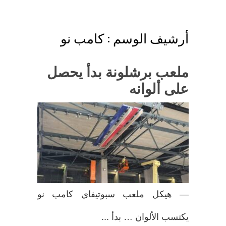
أرشيف الوسم :
كامب نو
ملعب برشلونة بدأ يحصل
على ألوانه
— هيكل ملعب سبوتيفاي كامب نو
يكتسب الألوان … بدأ ...