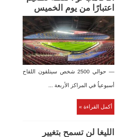
اعتبارًا من يوم الخميس
— حوالي 2500 شخص سيتلقون اللقاح
أسبوعياُ في المراكز الأربعة ...
أكمل القراءة »
الليغا لن تسمح بتغيير