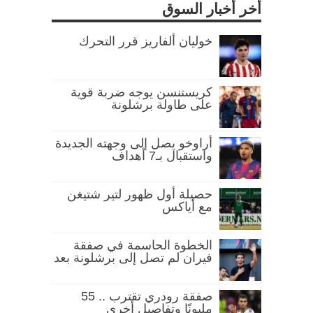
أخر أخبار السوق
خوليان ألفاريز قرر التحرك
كريستنسن يوجه ضربة قوية
على طاولة برشلونة
أراوخو يصل إلى وجهته الجديدة
واستقبال بـ7 أهداف
حصيلة أول ظهور لتير شتيغن
مع أياكس
الخطوة الحاسمة في صفقة
فيران لم تصل إلى برشلونة بعد
صفقة رودري تقترب .. 55
مليونًا وتفاصيل أخرى