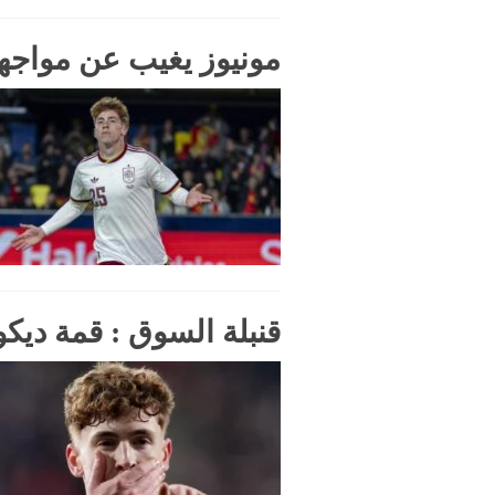
مونيوز يغيب عن مواجه
قنبلة السوق : قمة ديك