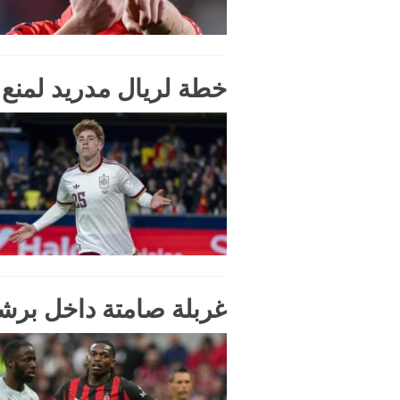
خطة لريال مدريد لمنع 
غربلة صامتة داخل برشل