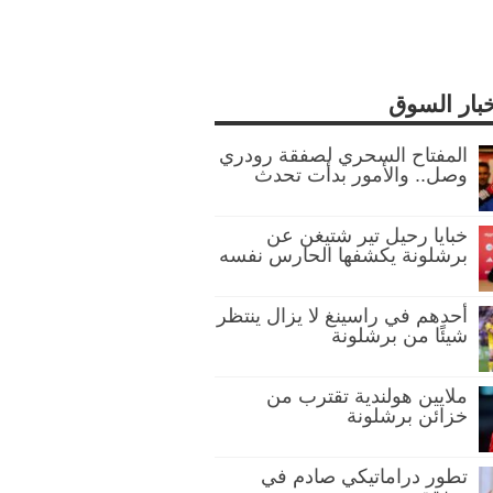
خبار السوق
المفتاح السحري لصفقة رودري
وصل.. والأمور بدأت تحدث
خبايا رحيل تير شتيغن عن
برشلونة يكشفها الحارس نفسه
أحدهم في راسينغ لا يزال ينتظر
شيئًا من برشلونة
ملايين هولندية تقترب من
خزائن برشلونة
تطور دراماتيكي صادم في