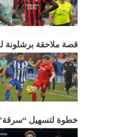
قصة ملاحقة برشلونة لفي
خطوة لتسهيل “سرقة” 