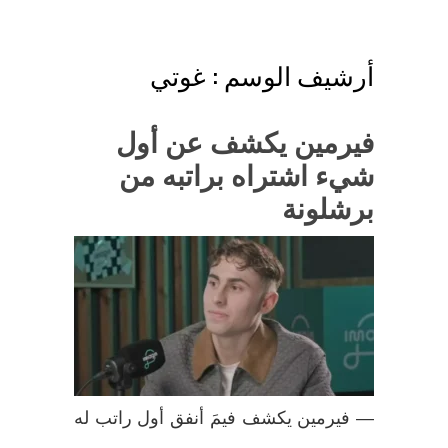
أرشيف الوسم :
غوتي
فيرمين يكشف عن أول
شيء اشتراه براتبه من
برشلونة
— فيرمين يكشف فيمَ أنفق أول راتب له