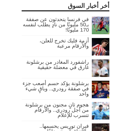
أخر أخبار السوق
في فرنسا يتحدثون عن صفقة
بـ50 مليونًا من نادٍ يطلب لنفسه
170 مليونًا!
أزمة فليك تخرج للعلن،
والأرقام مرعبة
راشفورد المغادر من برشلونة
غارق في معضلة حقيقية
برشلونة يؤكد حسم أصعب جزء
في صفقة رودري.. وباقٍ شيء
واحد
هجوم ثانٍ مجنون من برشلونة
من أجل رودري.. والأرقام
تتسرب للإعلام
فيران توريس يحسمها..