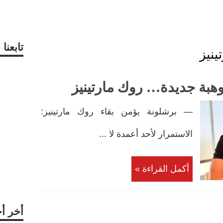
تابعن
ينيز
بة جديدة… روك مارتينيز
— برشلونة يؤمن بقاء روك مارتينيز:
الاستمرار لأحد أعمدة لا ...
أكمل القراءة »
أخر أ