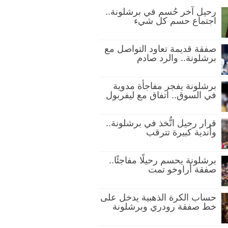
رحيل آخر حُسم في برشلونة..
اجتماع حسم كل شيء
صفقة قديمة تعاود التواصل مع
برشلونة.. والرد صادم
برشلونة يفجر مفاجأة مدوية
في السوق.. اتفاق مع ليفربول
قرار رحيل اتُّخذ في برشلونة..
وأندية كبيرة تترقب
برشلونة يحسم رحيلًا مفاجئًا..
صفقة أراوخو تمت
حساب الكرة الذهبية يدخل على
خط صفقة رودري وبرشلونة