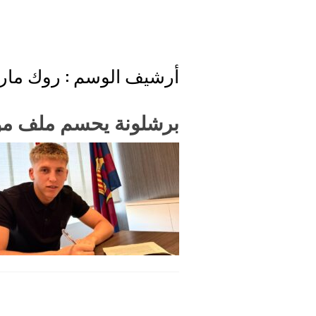
أرشيف الوسم :
روك مارت
برشلونة يحسم ملف موه