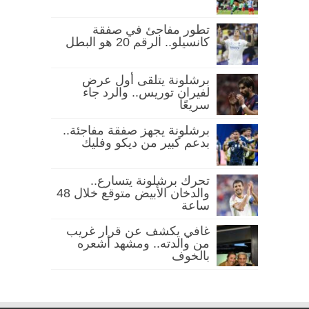
تطور مفاجئ في صفقة
كانسيلو.. الرقم 20 هو البطل
برشلونة يتلقى أول عرض
لفيران توريس.. والرد جاء
سريعًا
برشلونة يجهز صفقة مفاجئة..
بدعم كبير من ديكو وفليك
تحرك برشلونة يتسارع..
والدخان الأبيض متوقع خلال 48
ساعة
غافي يكشف عن قرار غريب
من والدته.. ومشهد أشعره
بالخوف