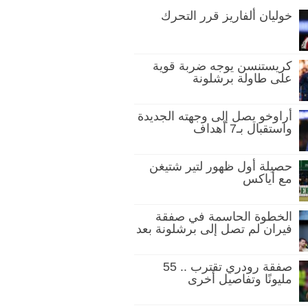
خوليان ألفاريز قرر التحرك
كريستنسن يوجه ضربة قوية
على طاولة برشلونة
أراوخو يصل إلى وجهته الجديدة
واستقبال بـ7 أهداف
حصيلة أول ظهور لتير شتيغن
مع أياكس
الخطوة الحاسمة في صفقة
فيران لم تصل إلى برشلونة بعد
صفقة رودري تقترب .. 55
مليونًا وتفاصيل أخرى