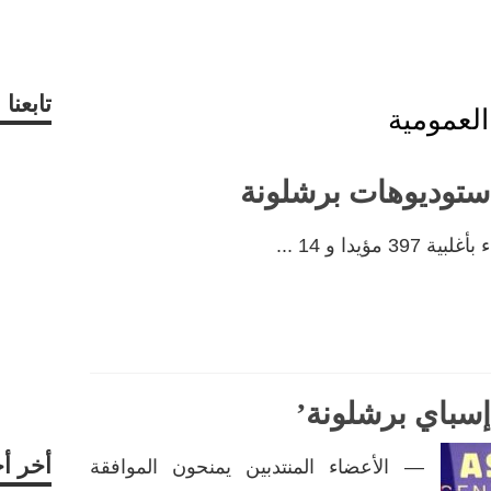
تابعن
العمومية
 استوديوهات برشلونة
دا و 14 ...
إسباي برشلونة’
أخر أ
— الأعضاء المنتدبين يمنحون الموافقة