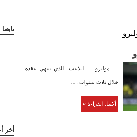
تابعن
ليرو
و
— موليرو … اللاعب، الذي ينتهي عقده
خلال ثلاث سنوات، ...
أكمل القراءة »
أخر أ