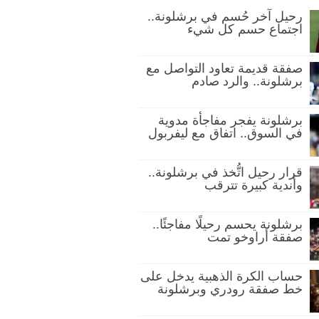
رحيل آخر حُسم في برشلونة..
اجتماع حسم كل شيء
صفقة قديمة تعاود التواصل مع
برشلونة.. والرد صادم
برشلونة يفجر مفاجأة مدوية
في السوق.. اتفاق مع ليفربول
قرار رحيل اتُّخذ في برشلونة..
وأندية كبيرة تترقب
برشلونة يحسم رحيلًا مفاجئًا..
صفقة أراوخو تمت
حساب الكرة الذهبية يدخل على
خط صفقة رودري وبرشلونة