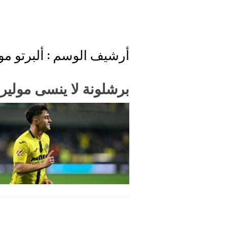
أرشيف الوسم :
ألبرتو مو
برشلونة لا ينسى مولير