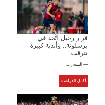
قرار رحيل اتُّخذ في
برشلونة.. وأندية كبيرة
تترقب
— السيتي ...
أكمل القراءة »