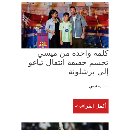
كلمة واحدة من ميسي
تحسم حقيقة انتقال تياغو
إلى برشلونة
— ميسي ...
أكمل القراءة »