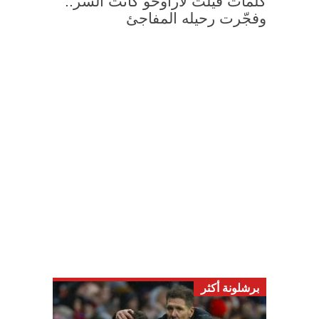
كلمات قيلت لأراوخو كانت السر..
وفجّرت رحيله المفاجئ
برشلونة أكثر