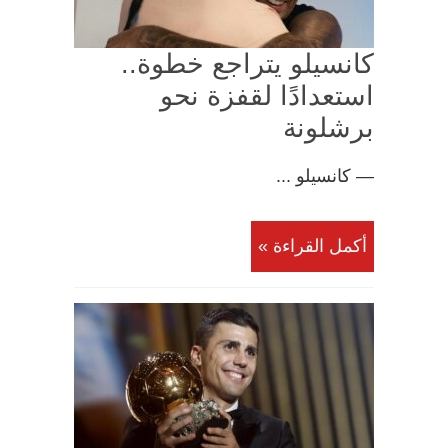
كانسيلو يتراجع خطوة..
استعدادًا لقفزة نحو
برشلونة
— كانسيلو ...
أكمل القراءة »