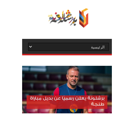
برشلونة يعلن رسميًا عن بديل مباراة
طنجة