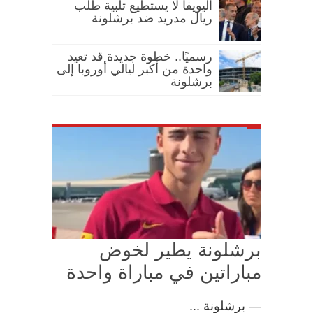
اليويفا لا يستطيع تلبية طلب
ريال مدريد ضد برشلونة
رسميًا.. خطوة جديدة قد تعيد
واحدة من أكبر ليالي أوروبا إلى
برشلونة
برشلونة يطير لخوض
مباراتين في مباراة واحدة
— برشلونة ...