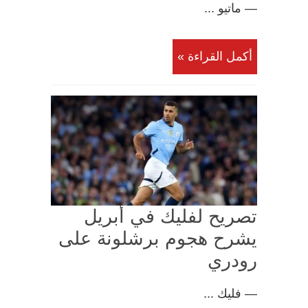
— ماتيو ...
أكمل القراءة »
تصريح لفليك في أبريل
يشرح هجوم برشلونة على
رودري
— فليك ...