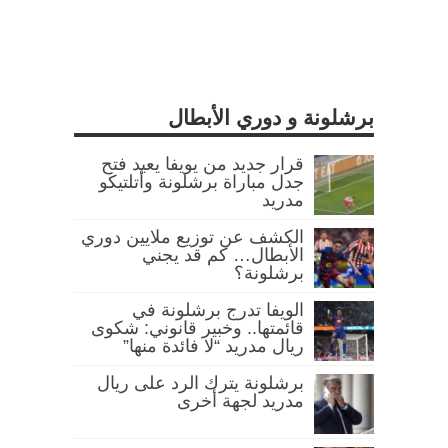
برشلونة و دوري الأبطال
قرار جديد من يويفا يعيد فتح
جدل مباراة برشلونة وأتلتيكو
مدريد
الكشف عن توزيع ملايين دوري
الأبطال… كم قد يجني
برشلونة؟
الويفا تدرج برشلونة في
قائمتها.. وخبير قانوني: شكوى
ريال مدريد “لا فائدة منها”
برشلونة يترك الرد على ريال
مدريد لجهة أخرى