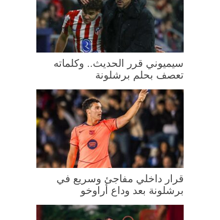
سيميوني قرر الحديث.. وكلماته
تعصف بحلم برشلونة
قرار داخلي مفاجئ وسريع في
برشلونة بعد وداع أراوخو