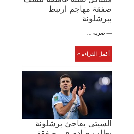
صفقة مهاجم ارتبط
ببرشلونة
— ضربة ...
أكمل القراءة »
السيتي يفاجئ برشلونة
بطلب صادم في صفقة