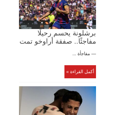
برشلونة يحسم رحيلًا
مفاجئًا.. صفقة أراوخو تمت
— مفاجأة ...
أكمل القراءة »