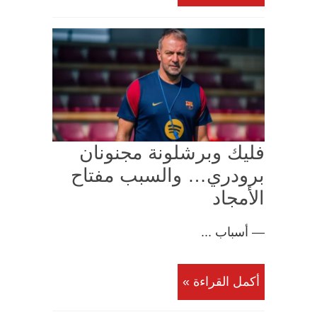
فليك وبرشلونة مجنونان
برودري… والسبب مفتاح
الأمجاد
— أسباب ...
أكمل القراءة »