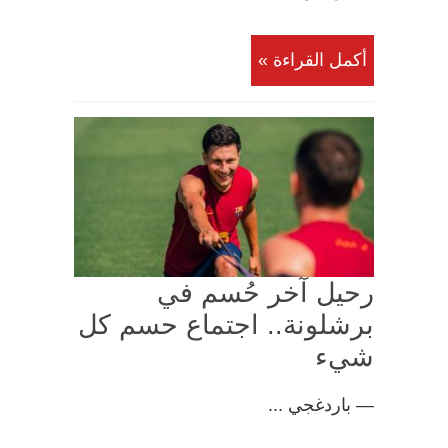
أكمل القراءة »
رحيل آخر حُسم في
برشلونة.. اجتماع حسم كل
شيء
— باردغجي ...