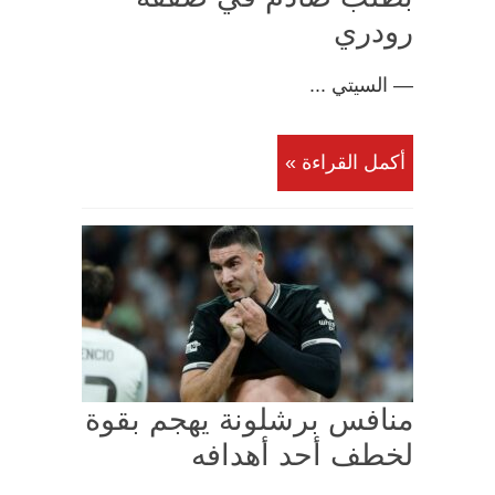
رودري
— السيتي ...
أكمل القراءة »
منافس برشلونة يهجم بقوة
لخطف أحد أهدافه