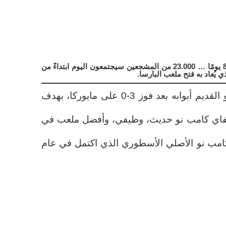
العودة إلى سبوتيفاي كامب نو بعد 894 يومًا … 23.000 من المشجعين سيجتمعون اليوم ابتداءً من
في 28 مايو 2023 أغلق كامب نو القديم أبوابه بعد فوز 3-0 على مايوركا، بهدف
تيفاي كامب نو حديث، وظيفي، وأفضل ملعب في
امب نو الأصلي الأسطوري الذي اكتمل في عام