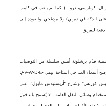
بيرنال، كوبارسي، درو…). كما لم يلعب في كامب
ى الدكة في ديربي) ولا بردغجي. والعودة إلى
دفعة للفريق.
رسمية قدّم برشلونة أمس سلسلة من التوصيات
للمشجعين، إضافة إلى مخطط يوضح أسماء المداخل المتاحة: وهي Q-V-W-D-E-
 ليس كورتس” وشارع “أريستيدس مايول”، على
استخدام وسائل النقل العامة , لا يُسمح بالدخول
كن لإيداع الأغراض. لا يمكن الدخول بحواسيب