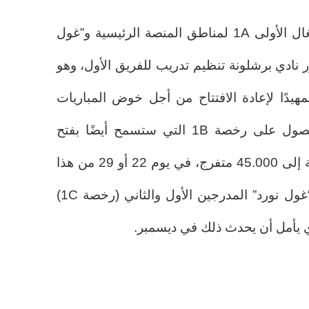
بمجرد الحصول على رخصة الإشغال الأولى 1A لمناطق المنصة الرئيسية و”غول
ر نادي برشلونة تنظيم تدريب للفريق الأول، وهو
مهيدًا لإعادة الافتتاح من أجل خوض المباريات
الرسمية والتي ستتم بمجرد الحصول على رخصة 1B التي ستسمح أيضًا بفتح
مدرج “لاتيرال”، مما سيرفع السعة إلى 45.000 متفرج، في يوم 22 أو 29 من هذا
الشهر. ولاحقًا، من المتوقع فتح “غول نورد” المدرجين الأول والثاني (رخصة 1C)
ي يأمل أن يحدث ذلك في ديسمبر.