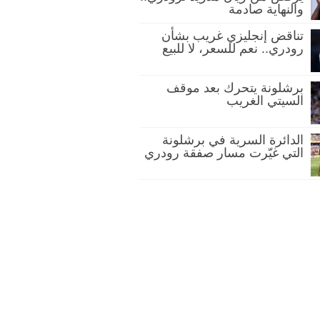
والنهاية صادمة
تناقض إنجليزي غريب بشأن
رودري.. نعم للسعر، لا للبيع
برشلونة يتحرك بعد موقف
السيتي الغريب
الدائرة السرية في برشلونة
التي غيّرت مسار صفقة رودري