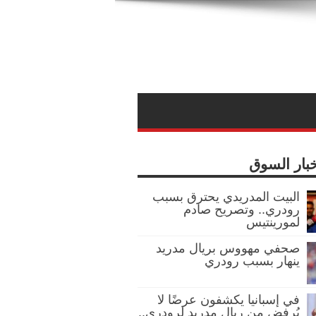
خبار السوق
البيت المدريدي يحترق بسبب
رودري.. وتصريح صادم
لمورينتيس
صحفي مهووس بريال مدريد
ينهار بسبب رودري
في إسبانيا يكشفون عرضًا لا
يُرفض من ريال مدريد لرودري..