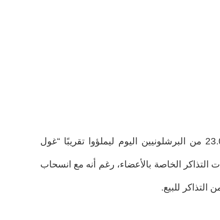
في الوقت الحالي، سيلتقي 23.000 من البرشلونيين اليوم ليملؤوا تقريبًا “غول
ت التذاكر الخاصة بالأعضاء، رغم أنه مع انسحاب
ن التذاكر للبيع.