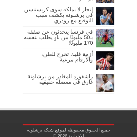
إنجاز لا يملكه سوى كريستنسن
في برشلونة يكشف سبب
التوقيع مع رودري
في فرنسا يتحدثون عن صفقة
بـ50 مليونًا من نادٍ يطلب لنفسه
170 مليونًا!
أزمة فليك تخرج للعلن،
والأرقام مرعبة
راشفورد المغادر من برشلونة
غارق في معضلة حقيقية
جميع الحقوق محفوظة لموقع شبكة برشلونة
الإخبارية 2026 ©