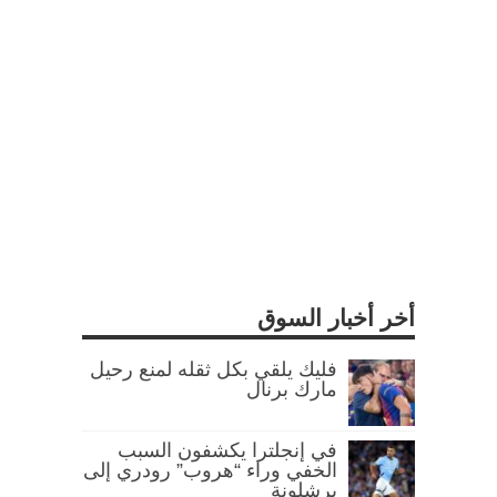
أخر أخبار السوق
فليك يلقي بكل ثقله لمنع رحيل
مارك برنال
في إنجلترا يكشفون السبب
الخفي وراء “هروب” رودري إلى
برشلونة