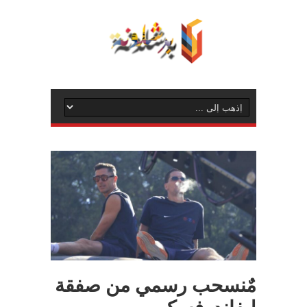
مٌنسحب رسمي من صفقة