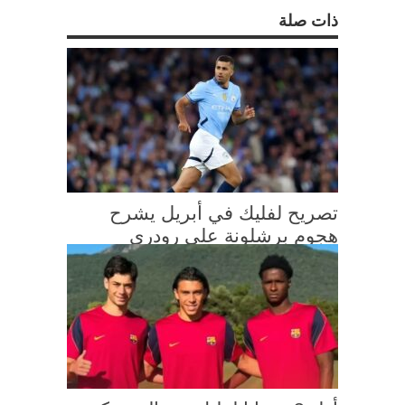
ذات صلة
تصريح لفليك في أبريل يشرح
هجوم برشلونة على رودري