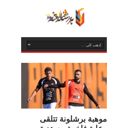
موهبة برشلونة تتلقى