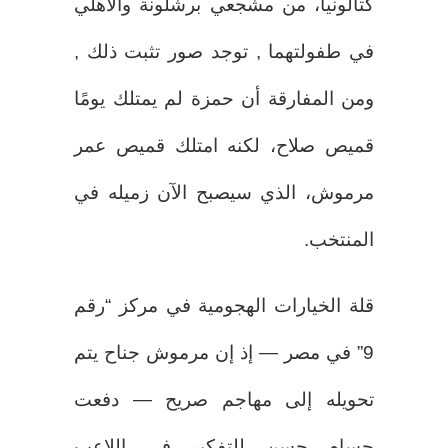
كتالونيا، من مشجعي برشلونة والأهلي
في طفولتهما , توجد صور تثبت ذلك ,
ومن المفارقة أن حمزة لم يمتلك يومًا
قميص صلاح، لكنه امتلك قميص عمر
مرموش، الذي سيصبح الآن زميله في
المنتخب.
قلة الخيارات الهجومية في مركز “رقم
9” في مصر — إذ إن مرموش جناح يتم
تحويله إلى مهاجم صريح — دفعت
حسام حسن للتفكير في اللاعب