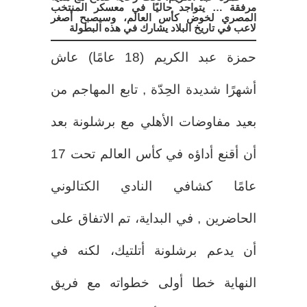
مرفقة … يتواجد حاليًا في معسكر المنتخب
المصري لخوض كأس العالم، وسيصبح أصغر
لاعب في تاريخ البلاد يشارك في هذه البطولة
حمزة عبد الكريم (18 عامًا) عاش
أشهرًا شديدة الحِدّة , تابع المهاجم من
بعيد مفاوضات الأهلي مع برشلونة بعد
أن أقنع أداؤه في كأس العالم تحت 17
عامًا كشافي النادي الكتالوني
الحاضرين , في البداية، تم الاتفاق على
أن يدعم برشلونة أتلتيك، لكنه في
النهاية خطا أولى خطواته مع فريق