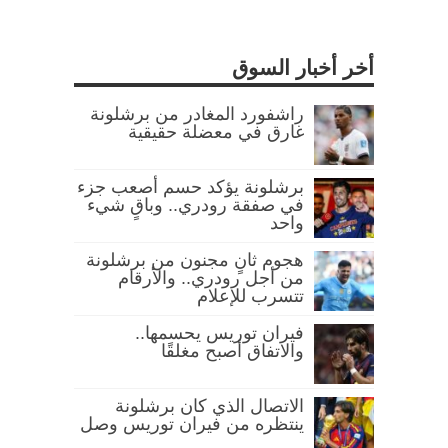
أخر أخبار السوق
راشفورد المغادر من برشلونة
غارق في معضلة حقيقية
برشلونة يؤكد حسم أصعب جزء
في صفقة رودري.. وباقٍ شيء
واحد
هجوم ثانٍ مجنون من برشلونة
من أجل رودري.. والأرقام
تتسرب للإعلام
فيران توريس يحسمها..
والاتفاق أصبح مغلقًا
الاتصال الذي كان برشلونة
ينتظره من فيران توريس وصل