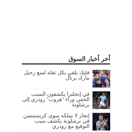
أخر أخبار السوق
فليك يلقي بكل ثقله لمنع رحيل
مارك برنال
في إنجلترا يكشفون السبب
الخفي وراء “هروب” رودري إلى
برشلونة
إنجاز لا يملكه سوى كريستنسن
في برشلونة يكشف سبب
التوقيع مع رودري