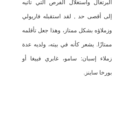
البرتغال واستغلال الفرص التي تأتيه
إلى أقصى حد , لقد استقبله فاريولي
وزملاؤه بشكل ممتاز، وهذا جعل تأقلمه
ممتازًا. يشعر كأنه في بيته، ولديه عدة
زملاء إسبان: سامو، غابري فييغا أو
بورخا ساينز.