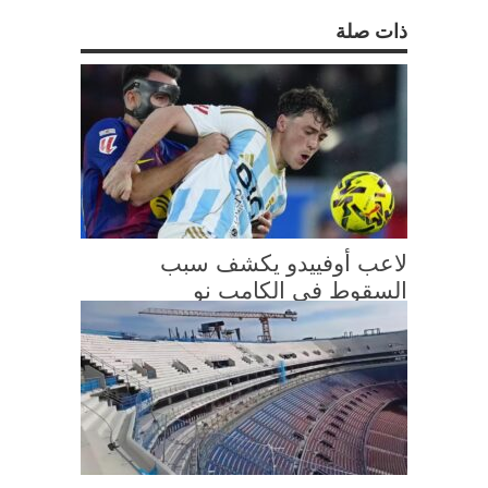
ذات صلة
لاعب أوفييدو يكشف سبب
السقوط في الكامب نو