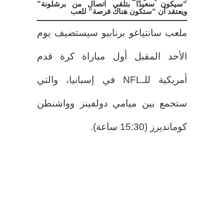
“سيكون سعيدًا بتلقي اتصال من برشلونة”
ويعتقد أن “ستكون هناك فرصة” للعب
ملعب سانتياغو برنابيو سيستضيف يوم
الأحد المقبل أول مباراة كرة قدم
أمريكية للـNFL في إسبانيا، والتي
ستجمع بين ميامي دولفينز وواشنطن
كومانديرز (15:30 ساعة).