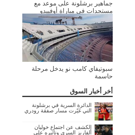
جماهير برشلونة على موعد مع
مستجدات في مباراة أوفييدو
سبوتيفاي كامب نو يدخل مرحلة
حاسمة
أخر أخبار السوق
الدائرة السرية في برشلونة
التي غيّرت مسار صفقة رودري
الكشف عن اجتماع خوليان
ألفاريز السري وتأثيره على