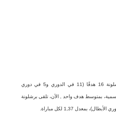
في الموسم الماضي، تلقى برشلونة 16 هدفًا (11 في الدوري و5 في دوري
تلك أول 16 مباراة رسمية، بمتوسط هدف واحد , الآن، تلقى برشلونة