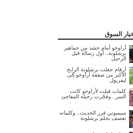
خبار السوق
أراوخو أمام حشد من جماهير
برشلونة.. أول رسالة قبل
الرحيل
أرقام جعلت برشلونة الرابح
الأكبر من صفقة أراوخو إلى
ليفربول
كلمات قيلت لأراوخو كانت
السر.. وفجّرت رحيله المفاجئ
سيميوني قرر الحديث.. وكلماته
تعصف بحلم برشلونة