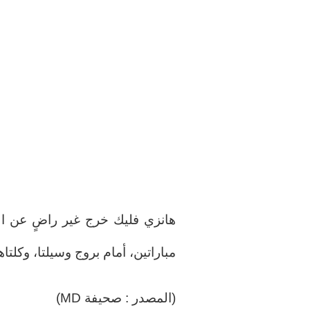
هانزي فليك خرج غير راضٍ عن الم
مباراتين، أمام بروج وسيلتا، وكلتاهما خ
(المصدر : صحيفة MD)