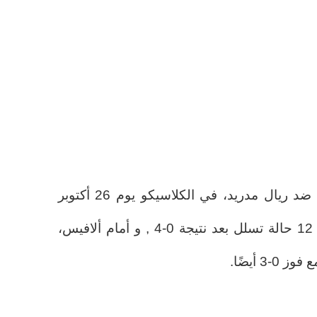
في الموسم الماضي، في مباراة ضد ريال مدريد، في الكلاسيكو يوم 26 أكتوبر
2024، وصل الرقم القياسي إلى 12 حالة تسلل بعد نتيجة 0-4 , و أمام ألافيس،