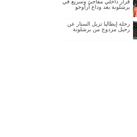
قرار داخلي مفاجئ وسريع في
برشلونة بعد وداع أراوخو
رحلة إيطاليا تزيل الستار عن
رحيل مزدوج من برشلونة