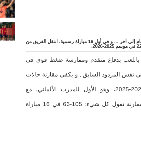
105-66: حالات التسلل لبرشلونة من عام إلى آخر … و في أول 16 مباراة رسمية، انتقل الفريق من
يك باللعب بدفاع متقدم وممارسة ضغط قوي في
طي نفس المردود السابق , و يكفي مقارنة حالات
الـ“أُفسايد” للموسم الماضي 2024-2025، وهو الأول للمدرب الألماني، مع
الموسم الحالي 2025-2026. المقارنة تقول كل شيء: 105-66 في 16 مباراة