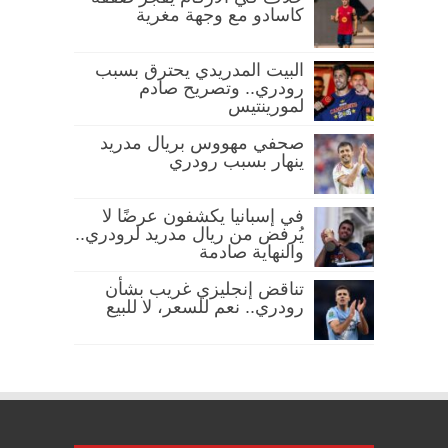
كاسادو مع وجهة مغرية
البيت المدريدي يحترق بسبب
رودري.. وتصريح صادم
لمورينتيس
صحفي مهووس بريال مدريد
ينهار بسبب رودري
في إسبانيا يكشفون عرضًا لا
يُرفض من ريال مدريد لرودري..
والنهاية صادمة
تناقض إنجليزي غريب بشأن
رودري.. نعم للسعر، لا للبيع