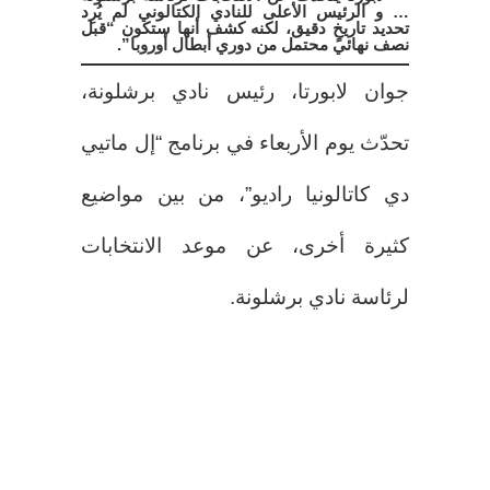
… و الرئيس الأعلى للنادي الكتالوني لم يُرِد
تحديد تاريخٍ دقيق، لكنه كشف أنها ستكون “قبل
نصف نهائي محتمل من دوري أبطال أوروبا”.
جوان لابورتا، رئيس نادي برشلونة،
تحدّث يوم الأربعاء في برنامج “إل ماتيي
دي كاتالونيا راديو”، من بين مواضيع
كثيرة أخرى، عن موعد الانتخابات
لرئاسة نادي برشلونة.