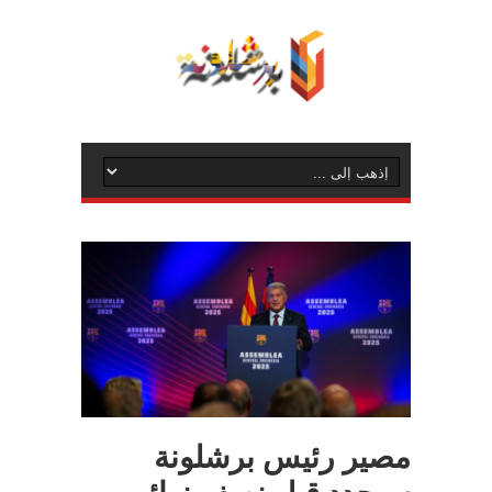
مصير رئيس برشلونة