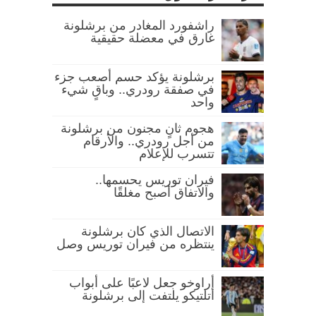
راشفورد المغادر من برشلونة
غارق في معضلة حقيقية
برشلونة يؤكد حسم أصعب جزء
في صفقة رودري.. وباقٍ شيء
واحد
هجوم ثانٍ مجنون من برشلونة
من أجل رودري.. والأرقام
تتسرب للإعلام
فيران توريس يحسمها..
والاتفاق أصبح مغلقًا
الاتصال الذي كان برشلونة
ينتظره من فيران توريس وصل
أراوخو جعل لاعبًا على أبواب
أتلتيكو يلتفت إلى برشلونة