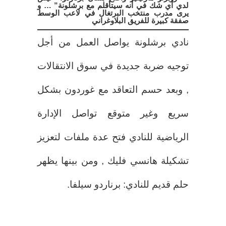
لدي أي شك في أنه سيتأقلم مع برشلونة” … و
يرى مدرب منتخب البرتغال في لاعب الوسط
صفقة كبيرة للفريق البلاوغراني
نادي برشلونة يواصل العمل من أجل
توجيه ضربة جديدة في سوق الانتقالات
, وبعد حسم التعاقد مع غوردون بشكل
سريع وغير متوقع تواصل الإدارة
الرياضية للنادي فتح عدة ملفات لتعزيز
تشكيلة هانسي فليك , ومن بينها يظهر
حلم قديم للنادي: برناردو سيلفا.