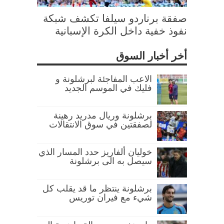
صفقة برناردو سيلفا تكشف شبكة
نفوذ خفية داخل الكرة الإسبانية
أخر أخبار السوق
الاعب المفاجئة لبرشلونة و
فليك في الموسم الجديد
برشلونة وريال مدريد رهينة
لصفقتين في سوق الانتقالات
خوليان ألفاريز حدد المسار الذي
سيصل به الى برشلونة
برشلونة ينتظر ما قد يقلب كل
شيء مع فيران توريس