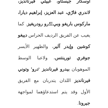
أوسكار جيستاو، غييلي فيرنانديز،
لاندري فارّي، عبد العزيز، إبراهيم ديارا،
ماركوس باريغو وبي드رو رودريغيز
. كما
يغيب عن الفريق الرديف الحراس
دييغو
كوشين وإيدر آلير
، والظهير الأيسر
جوفري تورينتس
، ولاعبا الوسط
الموهوبان
بيدرو فيرنانديز ‘درو’ وتوني
فيرنانديز
اللذان يتدربان مع الفريق
الأول وقد يتم استدعاؤهما لمواجهة
جيرونا
.