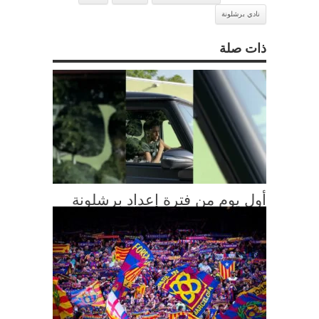
نادي برشلونة
ذات صلة
أول يوم من فترة إعداد برشلونة