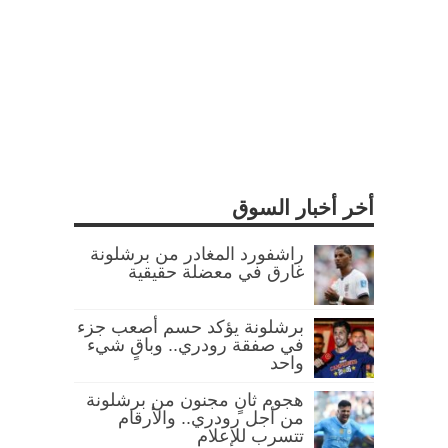
أخر أخبار السوق
راشفورد المغادر من برشلونة
غارق في معضلة حقيقية
برشلونة يؤكد حسم أصعب جزء
في صفقة رودري.. وباقٍ شيء
واحد
هجوم ثانٍ مجنون من برشلونة
من أجل رودري.. والأرقام
تتسرب للإعلام