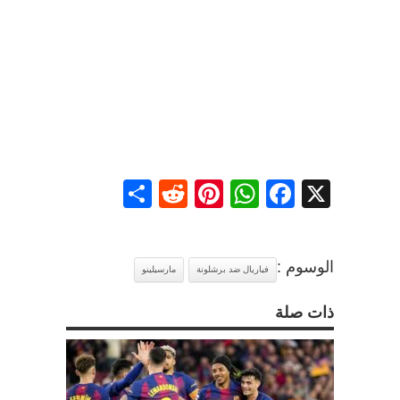
Share
Reddit
Pinterest
WhatsApp
Facebook
X
الوسوم :
فياريال ضد برشلونة
مارسيلينو
ذات صلة