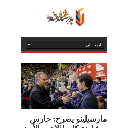
مارسيلينو يصرح: حارس