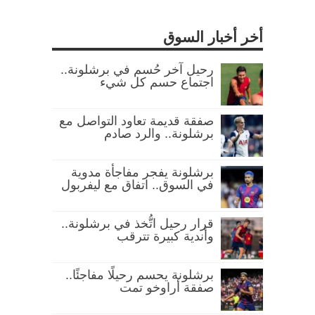
أخر أخبار السوق
رحيل آخر حُسم في برشلونة..
اجتماع حسم كل شيء
صفقة قديمة تعاود التواصل مع
برشلونة.. والرد صادم
برشلونة يفجر مفاجأة مدوية
في السوق.. اتفاق مع ليفربول
قرار رحيل اتُّخذ في برشلونة..
وأندية كبيرة تترقب
برشلونة يحسم رحيلًا مفاجئًا..
صفقة أراوخو تمت