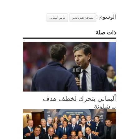
الوسوم :
تشافي هيرنانديز
ماتيو أليماني
ذات صلة
أليماني يتحرك لخطف هدف
برشلونة