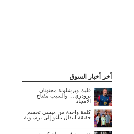
أخر أخبار السوق
فليك وبرشلونة مجنونان
برودري… والسبب مفتاح
الأمجاد
كلمة واحدة من ميسي تحسم
حقيقة انتقال تياغو إلى برشلونة
دي يونغ في ورطة كبيرة