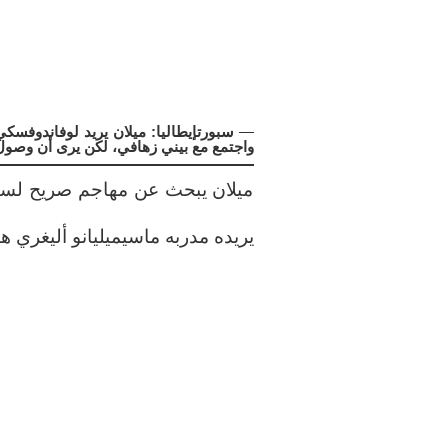
—
سبورتإيطاليا: ميلان يريد لوفاندوفسك
واجتمع مع بيني زهافي، لكن يرى أن وصول ال
ميلان يبحث عن مهاجم صريح لسوق 
يريده مدربه ماسيميليانو أليغري 