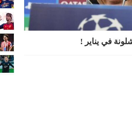
لونة في يناير !
Sha
Re
Pi