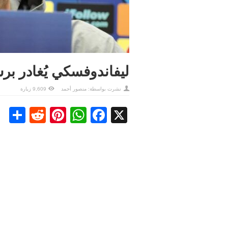
ليفاندوفسكي يُغادر برش
نشرت بواسطة:
منصور أحمد
9,609 زيارة
re
ddit
nterest
WhatsApp
Facebook
X