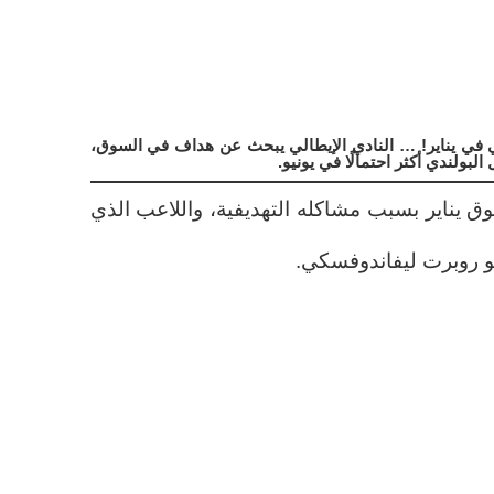
ي في يناير! … النادي الإيطالي يبحث عن هداف في السوق،
بولندي أكثر احتمالًا في يونيو.
يناير بسبب مشاكله التهديفية، واللاعب الذي
هو روبرت ليفاندوفسكي.