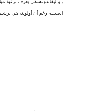
, و ليفاندوفسكي يعرف برغبة ميل
الصيف، رغم أن أولويته هي برشلو