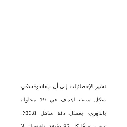
تشير الإحصائيات إلى أن ليفاندوفسكي
سجّل سبعة أهداف في 19 محاولة
بالدوري، بمعدل دقة مذهل 36.8٪،
ويحرز هدفًا كل 82 دقيقة. باختصار، لا