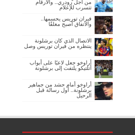
من أجل رودري.. والأرقام
تتسرب للإعلام
فيران توريس يحسمها..
والاتفاق أصبح مغلقًا
الاتصال الذي كان برشلونة
ينتظره من فيران توريس وصل
أراوخو جعل لاعبًا على أبواب
أتلتيكو يلتفت إلى برشلونة
أراوخو أمام حشد من جماهير
برشلونة.. أول رسالة قبل
الرحيل