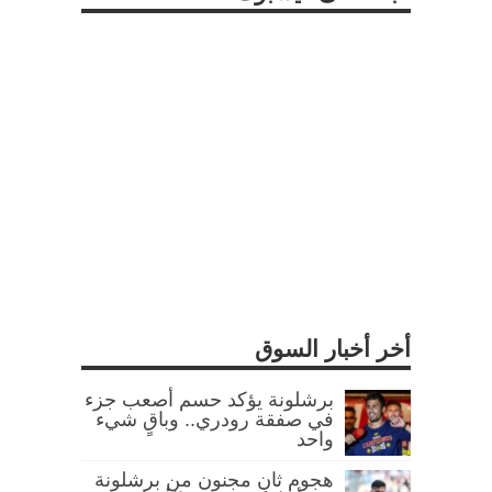
أخر أخبار السوق
برشلونة يؤكد حسم أصعب جزء
في صفقة رودري.. وباقٍ شيء
واحد
هجوم ثانٍ مجنون من برشلونة