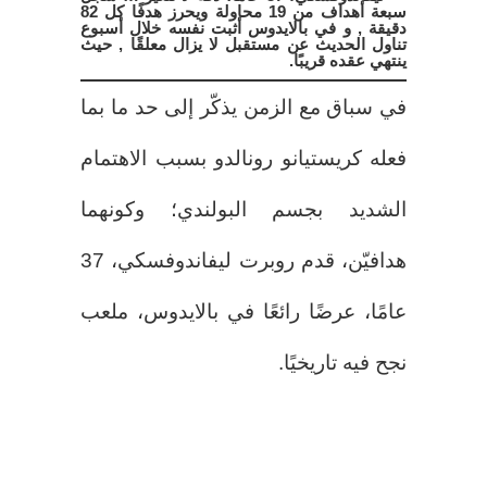
سبعة أهداف من 19 محاولة ويحرز هدفًا كل 82
دقيقة , و في بالايدوس أثبت نفسه خلال أسبوع
تناول الحديث عن مستقبل لا يزال معلقًا , حيث
ينتهي عقده قريبًا.
في سباق مع الزمن يذكّر إلى حد ما بما
فعله كريستيانو رونالدو بسبب الاهتمام
الشديد بجسم البولندي؛ وكونهما
هدافيّن، قدم روبرت ليفاندوفسكي، 37
عامًا، عرضًا رائعًا في بالايدوس، ملعب
نجح فيه تاريخيًا.