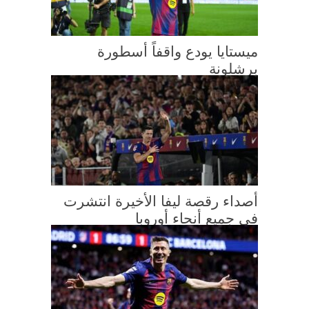
ميستايا يودع واقفاً أسطورة
برشلونة
أصداء رقصة ليفا الأخيرة انتشرت
في جميع أنحاء أوروبا