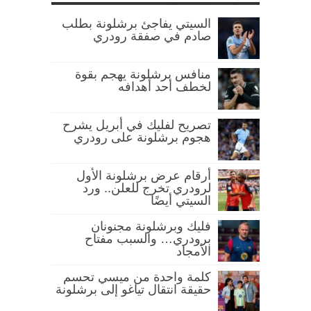
السيتي يفاجئ برشلونة بطلب
صادم في صفقة رودري
منافس برشلونة يهجم بقوة
لخطف أحد أهدافه
تصريح لفليك في أبريل يشرح
هجوم برشلونة على رودري
أرقام عرض برشلونة الأول
لرودري تخرج للعلن.. ورد
السيتي أيضًا
فليك وبرشلونة مجنونان
برودري… والسبب مفتاح
الأمجاد
كلمة واحدة من ميسي تحسم
حقيقة انتقال تياغو إلى برشلونة