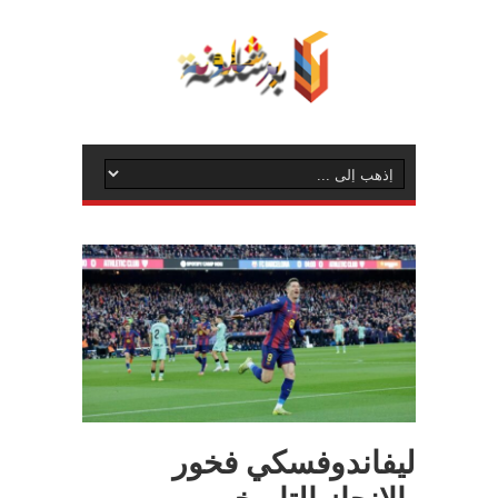
ليفاندوفسكي فخور