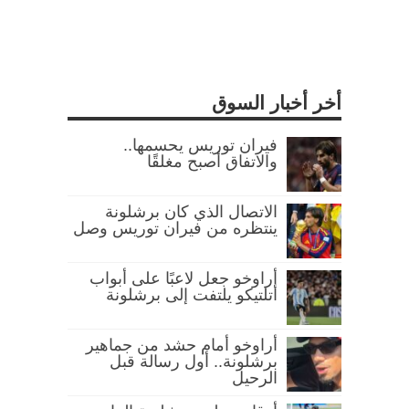
أخر أخبار السوق
فيران توريس يحسمها..
والاتفاق أصبح مغلقًا
الاتصال الذي كان برشلونة
ينتظره من فيران توريس وصل
أراوخو جعل لاعبًا على أبواب
أتلتيكو يلتفت إلى برشلونة
أراوخو أمام حشد من جماهير
برشلونة.. أول رسالة قبل
الرحيل