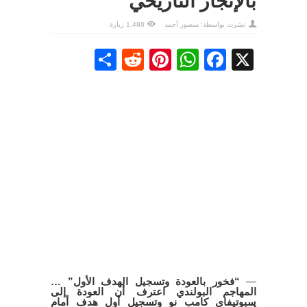
بالإنجاز التاريخي
نشرت بواسطة:
منصور أحمد
1,486 زيارة
Share
Reddit
Pinterest
WhatsApp
Facebook
X
—
“فخور بالعودة وتسجيل الهدف الأول” …
المهاجم البولندي اعترف أن العودة إلى
سبوتيفاي كامب نو وتسجيل أول هدف أمام