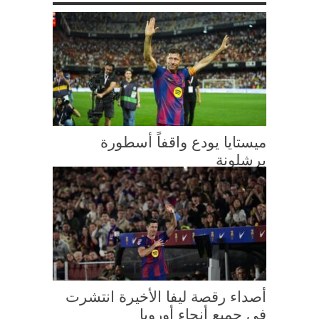
ميستايا يودع واقفاً أسطورة
برشلونة
أصداء رقصة ليفا الأخيرة انتشرت
في جميع أنحاء أوروبا