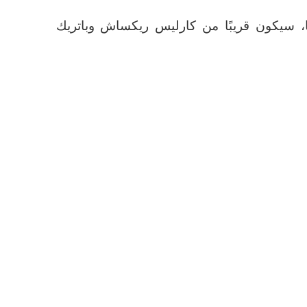
 وصوله إلى 120 هدفًا، سيكون قريبًا من كارليس ريكساش وباتريك