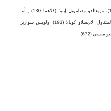
وفي الأمام، ماريانو مارتين (129)، وريفالدو وصامويل إيتو’ (كلاهما 130) , أما
الأربعة الأوائل فهم بعيدون عن المتناول: لاديسلاو كوبالا (193)، ولويس سواريز