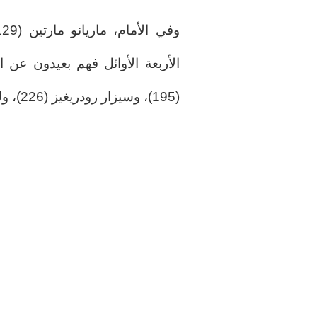
(195)، وسيزار رودريغيز (226)، وليو ميسي (672).