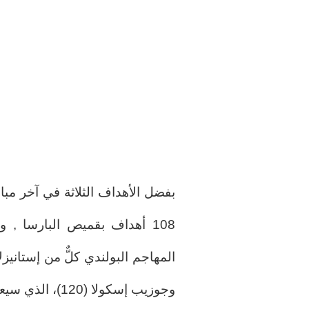
بفضل الأهداف الثلاثة في آخر مب
108 أهداف بقميص البارسا , 
وجوزيب إسكولا (120)، الذي سيعادل رقمه ليتواجد ضمن أفضل عشرة.