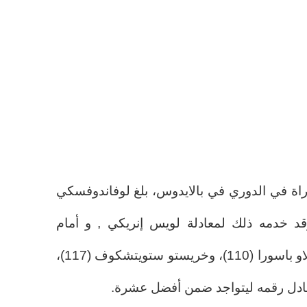
اراة في الدوري في بالايدوس، بلغ لوفاندوفسكي
وقد خدمه ذلك لمعادلة لويس إنريكي , و أمام
المهاجم البولندي كلٌّ من إستانيزلاو باسورا (110)، وخريستو ستويتشكوف (117)،