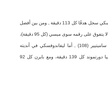
خلال فترته في البارسا، ليفاندوفسكي سجل هدفًا كل 113 دقيقة , ومن بين أفضل
100 هدّاف في التاريخ الكتالوني، لا يتفوق على رقمه سوى ميسي (كل 95 دقيقة)،
وماريانو مارتين (101)، وجوزيب ساميتيير (108) , أما ليفاندوفسكي في أنديته
السابقة، فكان يسجل مع بوروسيا دورتموند كل 139 دقيقة، ومع بايرن كل 92