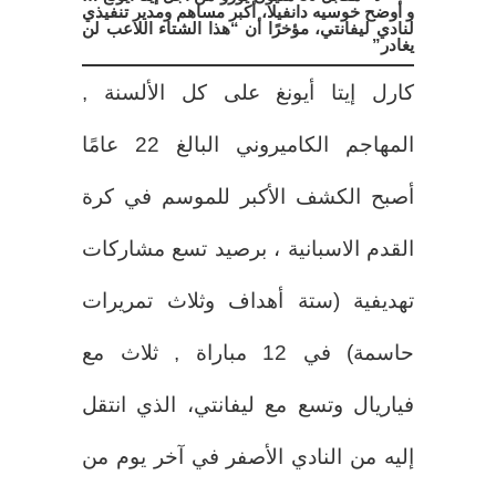
و أوضح خوسيه دانفيلا، أكبر مساهم ومدير تنفيذي
لنادي ليفانتي، مؤخرًا أن “هذا الشتاء اللاعب لن
يغادر”
كارل إيتا أيونغ على كل الألسنة ,
المهاجم الكاميروني البالغ 22 عامًا
أصبح الكشف الأكبر للموسم في كرة
القدم الاسبانية ، برصيد تسع مشاركات
تهديفية (ستة أهداف وثلاث تمريرات
حاسمة) في 12 مباراة , ثلاث مع
فياريال وتسع مع ليفانتي، الذي انتقل
إليه من النادي الأصفر في آخر يوم من