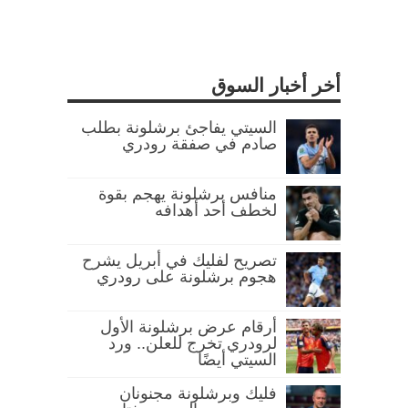
أخر أخبار السوق
السيتي يفاجئ برشلونة بطلب
صادم في صفقة رودري
منافس برشلونة يهجم بقوة
لخطف أحد أهدافه
تصريح لفليك في أبريل يشرح
هجوم برشلونة على رودري
أرقام عرض برشلونة الأول
لرودري تخرج للعلن.. ورد
السيتي أيضًا
فليك وبرشلونة مجنونان