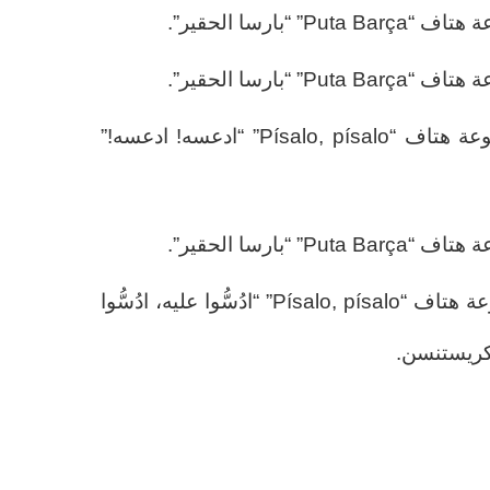
في الدقيقة 81… رددت المجموعة هتاف “Písalo, písalo” “ادعسه! ادعسه!”
في الدقيقة 90… رددت المجموعة هتاف “Písalo, písalo” “ادُسُّوا عليه، ادُسُّوا
 كريستنسن.