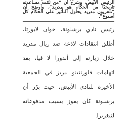
الرئيس الأبيض، وشرح أن “من تمّت مساعدته
تاريخيًا من الحكّام هو مدريد”، وأوضح أن
“تلفزيون مدريد يحاول التأثير على الحكّام كل
أسبوع”.
رئيس نادي برشلونة، خوان لابورتا،
أطلق انتقادات لاذعة ضد ريال مدريد
خلال زيارته إلى أندورا لا فيا، بعد
اتهامات فلورنتينو بيريز في الجمعية
الأخيرة للنادي الأبيض، حيث برّر أن
برشلونة كان يفوز بسبب مدفوعاته
لنيغريرا.