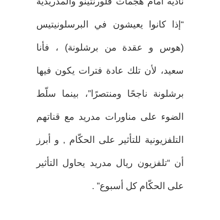
ناديه أمام هجمات فلورنتينو والمدريدية
“إذا كانوا يعيشون في البرسلونيتيس
(هوس و عقدة من برشلونة) ، فأنا
سعيد، لأن تلك عادة فترات يكون فيها
برشلونة ناجحًا ومنتصرًا”، بينما سلّط
الضوء على مناورات مدريد مع قناتهم
التلفزيونية للتأثير على الحكّام , و أبرز
أن “تلفزيون ريال مدريد يحاول التأثير
على الحكّام كل أسبوع” .