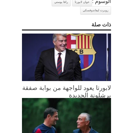
الوسوم :
خوان لابورتا
رافا يوستي
روبرت ليفاندوفسكي
ذات صلة
لابورتا يعود للواجهة من بوابة صفقة
برشلونة الجديدة