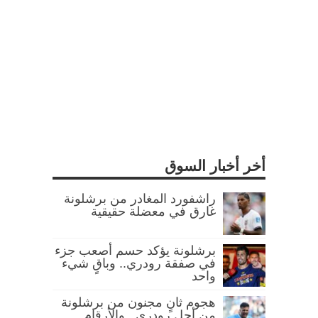
أخر أخبار السوق
راشفورد المغادر من برشلونة
غارق في معضلة حقيقية
برشلونة يؤكد حسم أصعب جزء
في صفقة رودري.. وباقٍ شيء
واحد
هجوم ثانٍ مجنون من برشلونة
من أجل رودري.. والأرقام