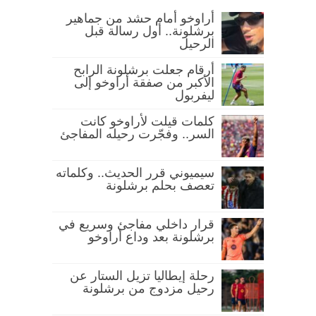
أراوخو أمام حشد من جماهير
برشلونة.. أول رسالة قبل
الرحيل
أرقام جعلت برشلونة الرابح
الأكبر من صفقة أراوخو إلى
ليفربول
كلمات قيلت لأراوخو كانت
السر.. وفجّرت رحيله المفاجئ
سيميوني قرر الحديث.. وكلماته
تعصف بحلم برشلونة
قرار داخلي مفاجئ وسريع في
برشلونة بعد وداع أراوخو
رحلة إيطاليا تزيل الستار عن
رحيل مزدوج من برشلونة