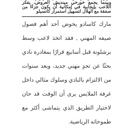
وبينما يجمع خورخي مينديش العروض، يفكر
اللاعب بإيجابية في إمكانية أن يكون جزءًا من
صفقة مع الهلال لتسهيل استمرار كانسيلو
مارك كاسادو يخوض أحد أهم فصول
صيفه المهني , فقد اتخذ لاعب وسط
برشلونة قبل أسابيع قرارًا بمغادرة نادي
بحثًا عن تحدٍ مهني جديد، وبعد سنوات
من الالتزام بالنادي وسلوك مثالي داخل
غرفة الملابس يرى أن الوقت قد حان
لاختيار الطريق الذي يتماشى أكثر مع
طموحاته الرياضية.