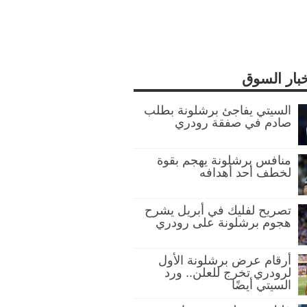
خبار السوق
السيتي يفاجئ برشلونة بطلب
صادم في صفقة رودري
منافس برشلونة يهجم بقوة
لخطف أحد أهدافه
تصريح لفليك في أبريل يشرح
هجوم برشلونة على رودري
أرقام عرض برشلونة الأول
لرودري تخرج للعلن.. ورد
السيتي أيضًا