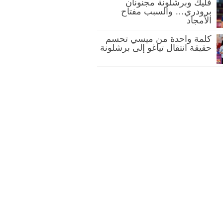
فليك وبرشلونة مجنونان
برودري… والسبب مفتاح
الأمجاد
كلمة واحدة من ميسي تحسم
حقيقة انتقال تياغو إلى برشلونة