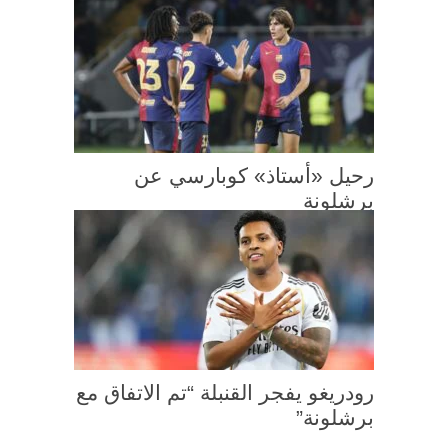
رحيل «أستاذ» كوبارسي عن
برشلونة
رودريغو يفجر القنبلة “تم الاتفاق مع
برشلونة”