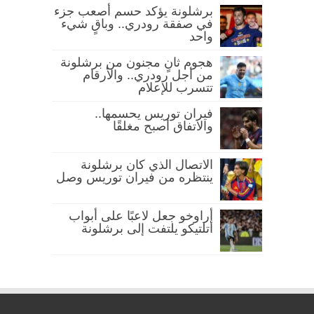
برشلونة يؤكد حسم أصعب جزء
في صفقة رودري.. وباقٍ شيء
واحد
هجوم ثانٍ مجنون من برشلونة
من أجل رودري.. والأرقام
تتسرب للإعلام
فيران توريس يحسمها..
والاتفاق أصبح مغلقًا
الاتصال الذي كان برشلونة
ينتظره من فيران توريس وصل
أراوخو جعل لاعبًا على أبواب
أتلتيكو يلتفت إلى برشلونة