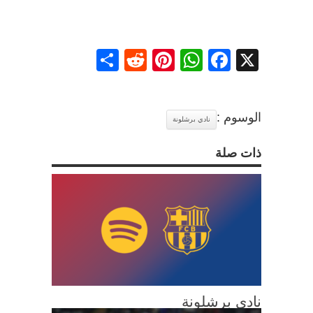
Share
Reddit
Pinterest
WhatsApp
Facebook
X
الوسوم :
نادي برشلونة
ذات صلة
نادي برشلونة