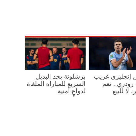
 إنجليزي غريب
برشلونة يجد البديل
رودري.. نعم
السريع للمباراة الملغاة
 لا للبيع
لدواعٍ أمنية