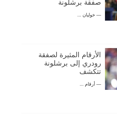
صفقة برشلونة
— خوليان ...
الأرقام المثيرة لصفقة
رودري إلى برشلونة
تتكشف
— أرقام ...