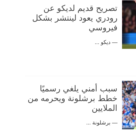
تصريح قديم لديكو عن
رودري يعود لينتشر بشكل
فيروسي
— ديكو ...
سبب أمني يلغي رسميًا
خطط برشلونة ويحرمه من
الملايين
— برشلونة ...