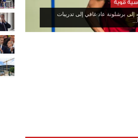
سية قوية
 إلى برشلونة عاد غافي إلى تدريبات
..