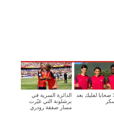
أول 3 ضحايا لفليك بعد
الدائرة السرية في
سكر
برشلونة التي غيّرت
مسار صفقة رودري