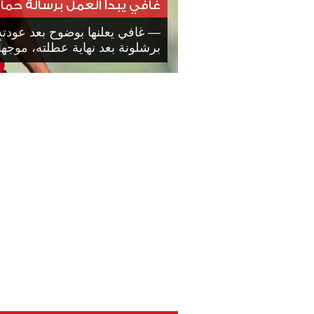
غافي يبدأ العمل برسالة حما
— غافي يعلنها بوضوح بعد عودته
برشلونة بعد نهاية عطلته، موجهاً.