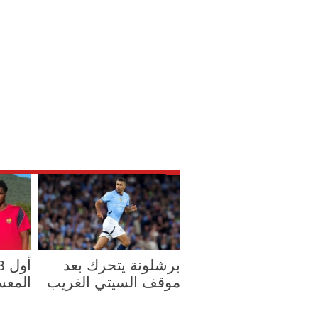
برشلونة يتحرك بعد
موقف السيتي الغريب
المع