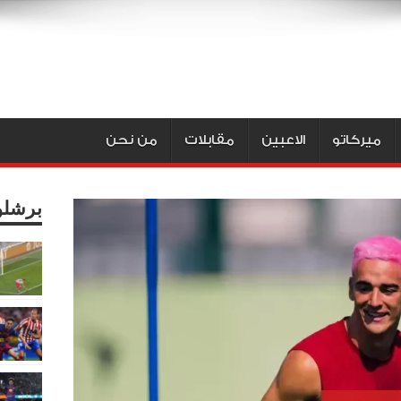
ميركاتو
الاعبين
مقابلات
من نحن
برشلو