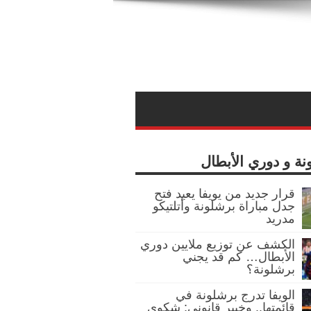
نة و دوري الأبطال
قرار جديد من يويفا يعيد فتح
جدل مباراة برشلونة وأتلتيكو
مدريد
الكشف عن توزيع ملايين دوري
الأبطال… كم قد يجني
برشلونة؟
الويفا تدرج برشلونة في
قائمتها.. وخبير قانوني: شكوى