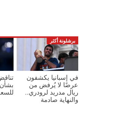
برشلونة أكثر
في إسبانيا يكشفون
تناقض
عرضًا لا يُرفض من
بشأن 
ريال مدريد لرودري..
للسعر،
والنهاية صادمة