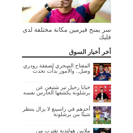
سر يمنح فيرمين مكانة مختلفة لدى
فليك
أخر أخبار السوق
المفتاح السحري لصفقة رودري
وصل.. والأمور بدأت تحدث
خبايا رحيل تير شتيغن عن
برشلونة يكشفها الحارس نفسه
أحدهم في راسينغ لا يزال ينتظر
شيئًا من برشلونة
ملايين هولندية تقترب من