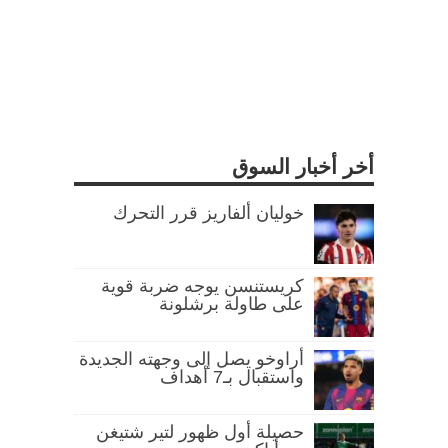
أخر أخبار السوق
خوليان ألفاريز قرر التحرك
كريستنسن يوجه ضربة قوية
على طاولة برشلونة
أراوخو يصل إلى وجهته الجديدة
واستقبال بـ7 أهداف
حصيلة أول ظهور لتير شتيغن