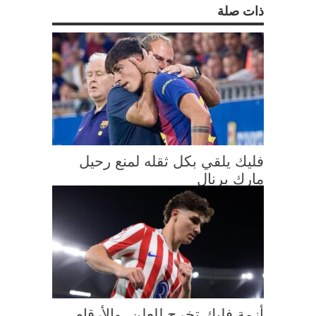
ذات صلة
فليك يلقي بكل ثقله لمنع رحيل
مارك برنال
أزمة فليك تخرج للعلن، والأرقام