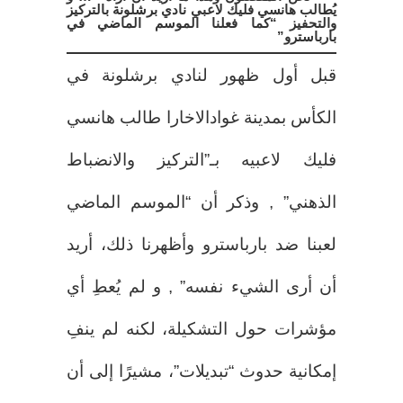
يُطالب هانسي فليك لاعبي نادي برشلونة بالتركيز
والتحفيز “كما فعلنا الموسم الماضي في
بارباسترو”
قبل أول ظهور لنادي برشلونة في
الكأس بمدينة غوادالاخارا طالب هانسي
فليك لاعبيه بـ”التركيز والانضباط
الذهني” , وذكر أن “الموسم الماضي
لعبنا ضد بارباسترو وأظهرنا ذلك، أريد
أن أرى الشيء نفسه” , و لم يُعطِ أي
مؤشرات حول التشكيلة، لكنه لم ينفِ
إمكانية حدوث “تبديلات”، مشيرًا إلى أن