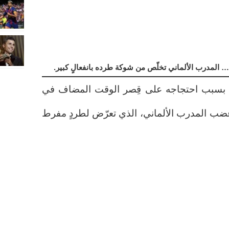
… المدرب الألماني تخلّص من شوكة طرده بانفعالٍ كبير.
اء بسبب احتجاجه على قِصر الوقت المضاف في
ت غضب المدرب الألماني، الذي تعرّض لطردٍ مفرط