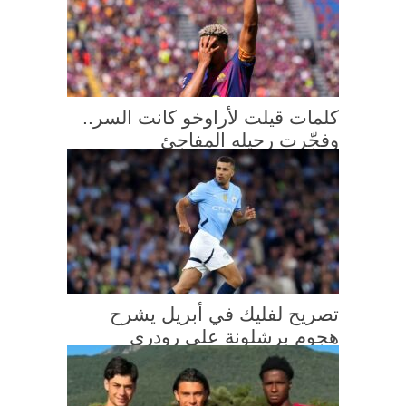
كلمات قيلت لأراوخو كانت السر..
وفجّرت رحيله المفاجئ
تصريح لفليك في أبريل يشرح
هجوم برشلونة على رودري