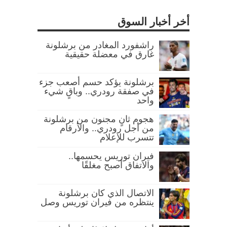
أخر أخبار السوق
راشفورد المغادر من برشلونة
غارق في معضلة حقيقية
برشلونة يؤكد حسم أصعب جزء
في صفقة رودري.. وباقٍ شيء
واحد
هجوم ثانٍ مجنون من برشلونة
من أجل رودري.. والأرقام
تتسرب للإعلام
فيران توريس يحسمها..
والاتفاق أصبح مغلقًا
الاتصال الذي كان برشلونة
ينتظره من فيران توريس وصل