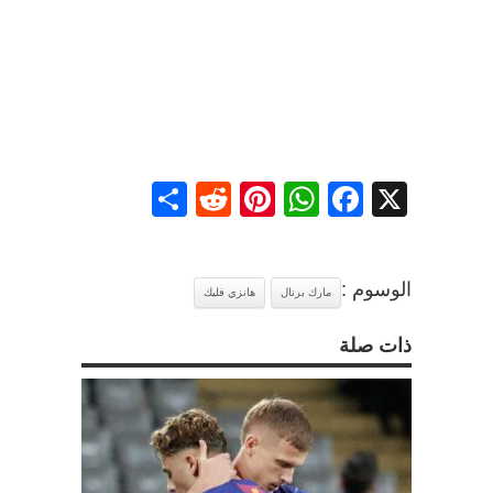
Share
Reddit
Pinterest
WhatsApp
Facebook
X
الوسوم :
مارك برنال
هانزي فليك
ذات صلة