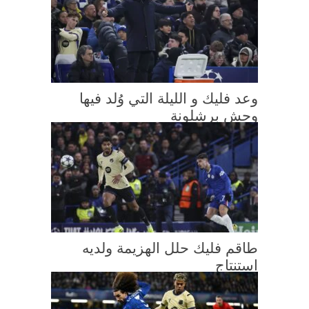
وعد فليك و الليلة التي وُلد فيها
وحش برشلونة
طاقم فليك حلل الهزيمة ولديه
استنتاج