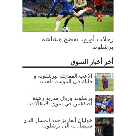
رحلات أوروبا تفضح هشاشة
برشلونة
أخر أخبار السوق
الاعب المفاجئة لبرشلونة و
فليك في الموسم الجديد
برشلونة وريال مدريد رهينة
لصفقتين في سوق الانتقالات
خوليان ألفاريز حدد المسار الذي
سيصل به الى برشلونة