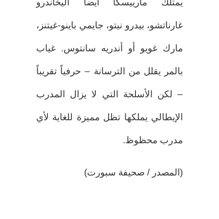
يمتلك مارييسكا أيضاً أليخاندرو
غارناتشو، بيدرو نيتو، جايمي باينو-غيتنز،
مارك غويو أو أندريه سانتوس. غياب
بالمر يقلل من الترسانة – حرفياً تقريباً
– لكن الأسلحة التي لا يزال المدرب
الإيطالي يملكها تظل مميزة للغاية لأي
مدرب محظوظ.
(المصدر / صحيفة سبورت)