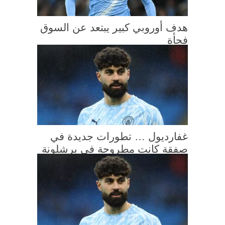
هدف أوروبي كبير يبتعد عن السوق
فجأة
غفارديول … تطورات جديدة في
صفقة كانت مطروحة في برشلونة