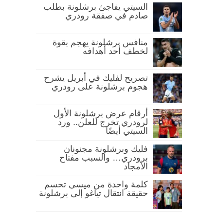
السيتي يفاجئ برشلونة بطلب
صادم في صفقة رودري
منافس برشلونة يهجم بقوة
لخطف أحد أهدافه
تصريح لفليك في أبريل يشرح
هجوم برشلونة على رودري
أرقام عرض برشلونة الأول
لرودري تخرج للعلن.. ورد
السيتي أيضًا
فليك وبرشلونة مجنونان
برودري… والسبب مفتاح
الأمجاد
كلمة واحدة من ميسي تحسم
حقيقة انتقال تياغو إلى برشلونة