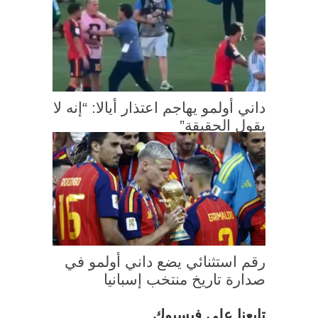
داني أولمو يهاجم اعتذار أيالا: “إنه لا
يقول الحقيقة”
رقم استثنائي يضع داني أولمو في
صدارة تاريخ منتخب إسبانيا
تابعنا على فيسبوك