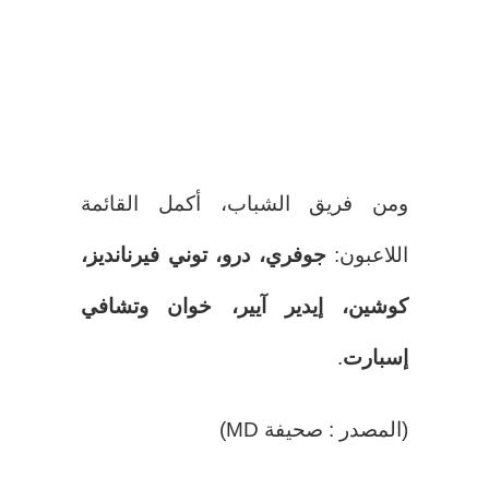
ومن فريق الشباب، أكمل القائمة
اللاعبون:
جوفري، درو، توني فيرنانديز،
كوشين، إيدير آيير، خوان وتشافي
إسبارت
.
(المصدر : صحيفة MD)