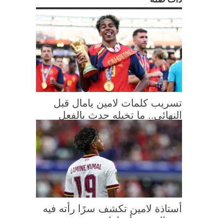
تسريب كلمات لامين يامال قبل
النهائي.. ما تخيله حدث بالفعل
أستاذة لامين تكشف سرًا رأته فيه