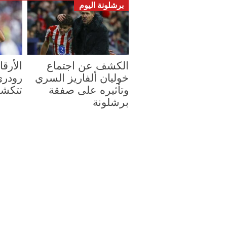
برشلونة اليوم
الكشف عن اجتماع
الأرق
خوليان ألفاريز السري
رودري
وتأثيره على صفقة
تتكش
برشلونة