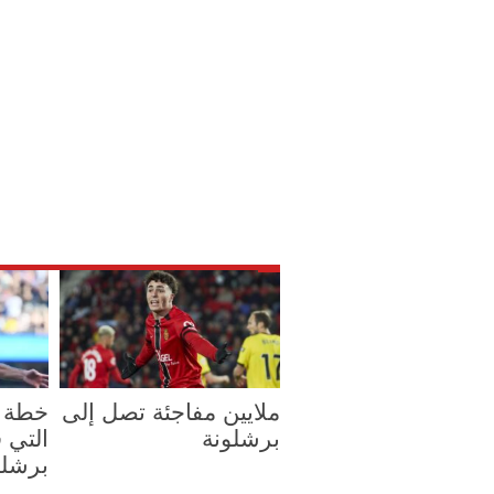
ملايين مفاجئة تصل إلى
خطة ا
برشلونة
التي 
برشلو