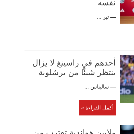
نفسه
— تير ...
أحدهم في راسينغ لا يزال
ينتظر شيئًا من برشلونة
— ساليناس ...
أكمل القراءة »
ملايين هولندية تقترب من