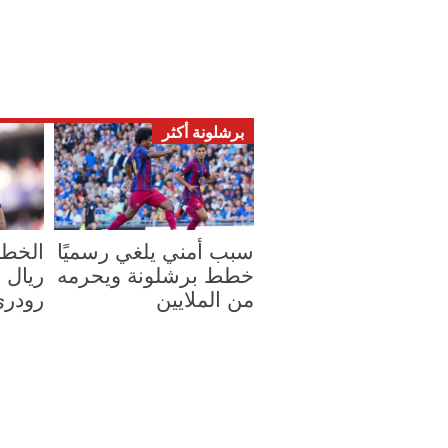
برشلونة أكثر
سبب أمني يلغي رسميًا
الخطا
خطط برشلونة ويحرمه
ريال 
من الملايين
رودري