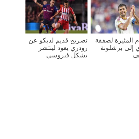
ام المثيرة لصفقة
تصريح قديم لديكو عن
 إلى برشلونة
رودري يعود لينتشر
ف
بشكل فيروسي