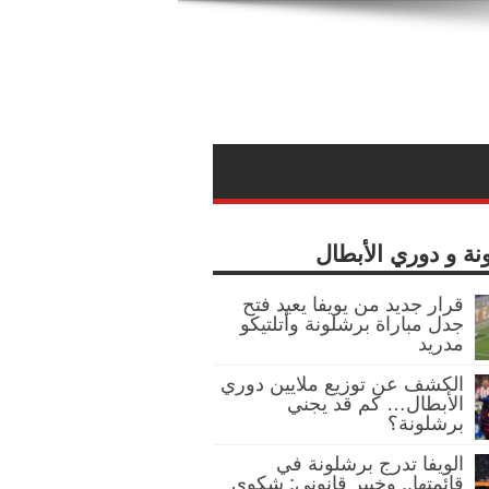
نة و دوري الأبطال
قرار جديد من يويفا يعيد فتح
جدل مباراة برشلونة وأتلتيكو
مدريد
الكشف عن توزيع ملايين دوري
الأبطال… كم قد يجني
برشلونة؟
الويفا تدرج برشلونة في
قائمتها.. وخبير قانوني: شكوى