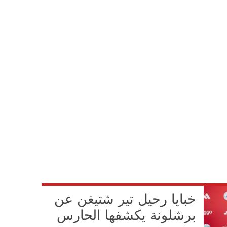
خبايا رحيل تير شتيغن عن
برشلونة يكشفها الحارس