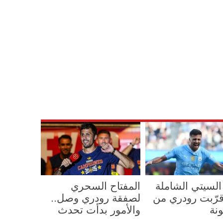
لسيتي الشاملة
المفتاح السحري
قرّبت رودري من
لصفقة رودري وصل..
نة
والأمور بدأت تحدث