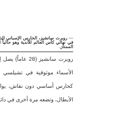
—
روبرت سانشيز، الحارس الإسباني ال
في نهائي كأس العالم للأندية وهو حالياً
الممتاز.
روبرت سانشيز (28
الأسماء موثوقية في تشيلسي ,
كحارس أساسي دون نقاش، يواجه
الأبطال، وتضعه مرة أخرى في دائرة