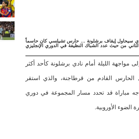
ذي سيحاول إيقاف برشلونة … حارس تشيلسي كان حاسماً
 الثاني من حيث عدد الشباك النظيفة في الدوري الإنجليزي
 عاماً) يصل إلى مواجهة الليلة أمام نادي برشلونة كأحد أكثر
 الحارس القادم من قرطاجنة، والذي استقر
 مباراة قد تحدد مسار المجموعة في دوري
 الضوء الأوروبية.