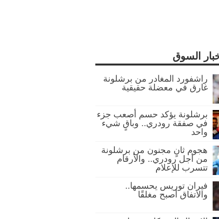
خبار السوق
راشفورد المغادر من برشلونة
غارق في معضلة حقيقية
برشلونة يؤكد حسم أصعب جزء
في صفقة رودري.. وباقٍ شيء
واحد
هجوم ثانٍ مجنون من برشلونة
من أجل رودري.. والأرقام
تتسرب للإعلام
فيران توريس يحسمها..
والاتفاق أصبح مغلقًا