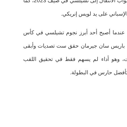
الإنجليزي الممتاز , مسار فتح له أبواب الانتقال إلى تشيلسي في صيف 2023، كما
الإسباني على يد لويس إنريكي.
ف عندما أصبح أحد أبرز نجوم تشيلسي في كأس
أمام باريس سان جيرمان حقق ست تصديات وأبقى
، وهو أداء لم يسهم فقط في تحقيق اللقب
 كأفضل حارس في البطولة.