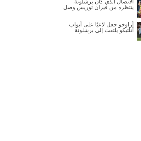
الاتصال الذي كان برشلونة
ينتظره من فيران توريس وصل
أراوخو جعل لاعبًا على أبواب
أتلتيكو يلتفت إلى برشلونة