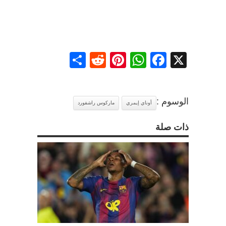
Share
Reddit
Pinterest
WhatsApp
Facebook
X
الوسوم :
أوناي إيمري
ماركوس راشفورد
ذات صلة