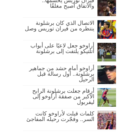
فيران توريس يحسمها..
والاتفاق أصبح مغلقًا
الاتصال الذي كان برشلونة
ينتظره من فيران توريس وصل
أراوخو جعل لاعبًا على أبواب
أتلتيكو يلتفت إلى برشلونة
أراوخو أمام حشد من جماهير
برشلونة.. أول رسالة قبل
الرحيل
أرقام جعلت برشلونة الرابح
الأكبر من صفقة أراوخو إلى
ليفربول
كلمات قيلت لأراوخو كانت
السر.. وفجّرت رحيله المفاجئ