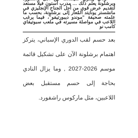
وبرشلونة يعلم ذلك … مدرب أستون فيلا مستعد
لتقديم عرض قوي من أجل الجناح الإنجليزي في
مانشستر يونايتد المُعار إلى برشلونة، بحسب ما
علمته صحيفة “موندو ديبورتيفو”، فيما يرغب
اللاعب في مواصلة مسيرته في ملعب سبوتيفاي
كامب نو
بعد حسم لقب الدوري الإسباني، يتركز
اهتمام برشلونة الآن على تشكيل قائمة
موسم 2026-2027 , وما يزال النادي
بحاجة إلى حسم مستقبل بعض
اللاعبين، مثل ماركوس راشفورد.