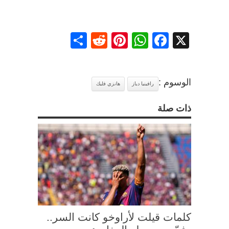
Share
Reddit
Pinterest
WhatsApp
Facebook
X
الوسوم :
رافينيا دياز
هانزي فليك
ذات صلة
كلمات قيلت لأراوخو كانت السر..