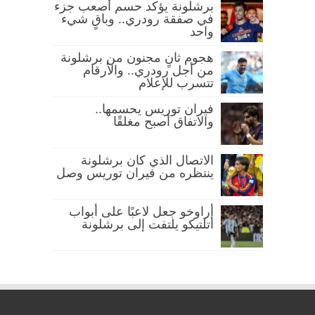
برشلونة يؤكد حسم أصعب جزء
في صفقة رودري.. وباقٍ شيء
واحد
هجوم ثانٍ مجنون من برشلونة
من أجل رودري.. والأرقام
تتسرب للإعلام
فيران توريس يحسمها..
والاتفاق أصبح مغلقًا
الاتصال الذي كان برشلونة
ينتظره من فيران توريس وصل
أراوخو جعل لاعبًا على أبواب
أتلتيكو يلتفت إلى برشلونة