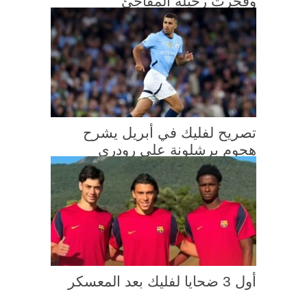
وفجّرت رحيله المفاجئ
تصريح لفليك في أبريل يشرح
هجوم برشلونة على رودري
أول 3 ضحايا لفليك بعد المعسكر