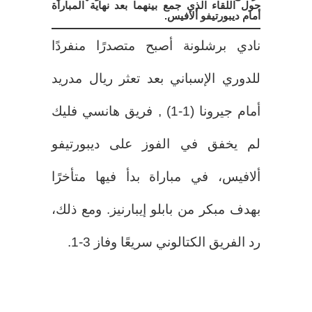
حول اللقاء الذي جمع بينهما بعد نهاية المباراة
أمام ديبورتيفو ألافيس.
نادي برشلونة أصبح متصدرًا منفردًا
للدوري الإسباني بعد تعثر ريال مدريد
أمام جيرونا (1-1) , فريق هانسي فليك
لم يخفق في الفوز على ديبورتيفو
ألافيس، في مباراة بدأ فيها متأخرًا
بهدف مبكر من بابلو إيبارنيز. ومع ذلك،
رد الفريق الكتالوني سريعًا وفاز 3-1.