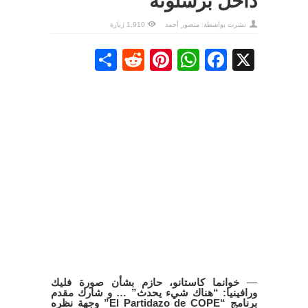
داخل برشلونة
نشرت بواسطة:
منصور أحمد
1,910 زيارة
Share
Reddit
Pinterest
WhatsApp
Facebook
X
—
خوانما كاستانو، حازم بشأن صورة فليك
ورافينيا: “هناك شيء يحدث” … و شارك مقدم
برنامج “El Partidazo de COPE” وجهة نظره