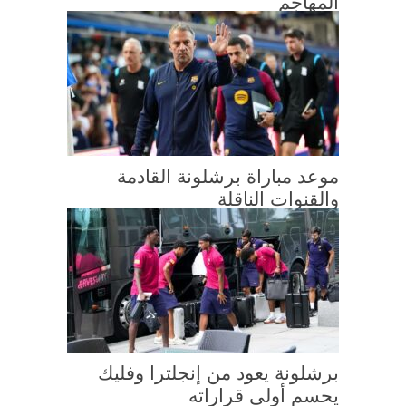
المهاجم
موعد مباراة برشلونة القادمة
والقنوات الناقلة
برشلونة يعود من إنجلترا وفليك
يحسم أولى قراراته