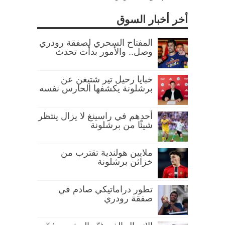
أخر أخبار السوق
المفتاح السحري لصفقة رودري
وصل.. والأمور بدأت تحدث
خبايا رحيل تير شتيغن عن
برشلونة يكشفها الحارس نفسه
أحدهم في راسينغ لا يزال ينتظر
شيئًا من برشلونة
ملايين هولندية تقترب من
خزائن برشلونة
تطور دراماتيكي صادم في
صفقة رودري