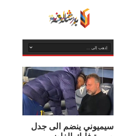
سيميوني ينضم الى جدل